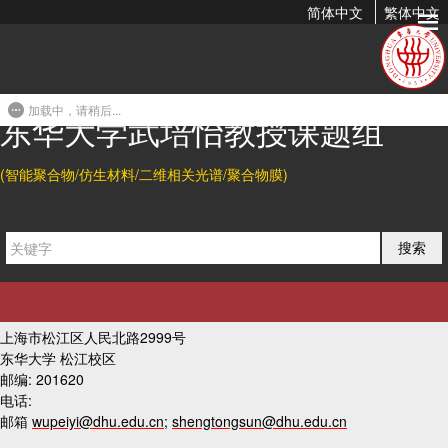
简体中文
繁体中文
冷却循环水浴
2018-02-17 10:26
加载中，请稍后...
东华大学武培怡教授课题组
上一篇
(智能聚合物/仿生材料/二维相关光谱/聚合物膜)
下一篇
搜索
友情链接
联系我们
上海市松江区人民北路2999号
东华大学 松江校区
邮编: 201620
电话:
邮箱
wupeiyi@dhu.edu.cn
;
shengtongsun@dhu.edu.cn