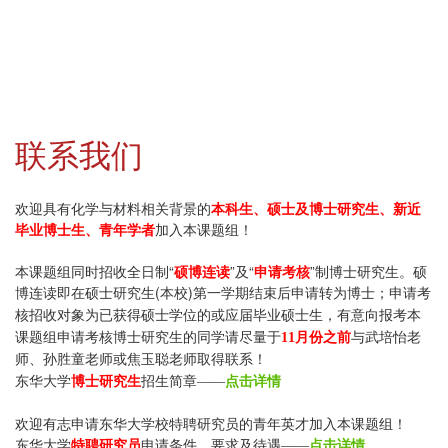
联
系我们
欢迎具有化学与材料相关背景的
本科生、硕士及博士研究生、新近
毕业博士生、青年学者
加入本课题组！
本课题组同时招收全日制“
硕博连读
”及“
申请考核
”制博士研究生。硕
博连读即在硕士研究生(本校)第一学期结束后申请转为博士
；申请考
核招收对象为已获得硕士学位的或应届毕业硕士生，
有意向报考本
课题组申请考核博士研究生的同学请尽量于
11月份之前
与武培怡老
师、孙胜童老师或焦玉聪老师取得联系！
东华大学
博士研究生
招生简章——
点击详情
欢迎有志申请东华大学校特聘研究员的青年英才加入本课题组！
东华大学
特聘研究员
申请条件、要求及待遇
点击详情
——