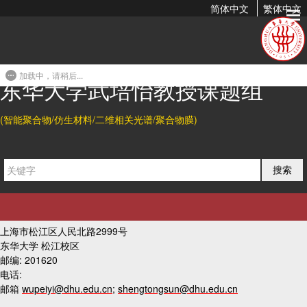
简体中文
繁体中文
合肥科晶GSL-1500X高温真空管式炉
2018-02-17 10:25
加载中，请稍后...
东华大学武培怡教授课题组
上一篇
(智能聚合物/仿生材料/二维相关光谱/聚合物膜)
下一篇
搜索
友情链接
联系我们
上海市松江区人民北路2999号
东华大学 松江校区
邮编: 201620
电话:
邮箱
wupeiyi@dhu.edu.cn
;
shengtongsun@dhu.edu.cn