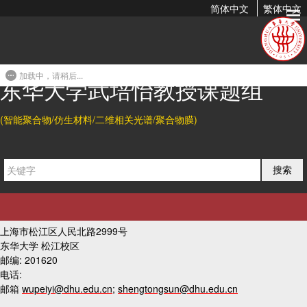
简体中文
繁体中文
辰华电化学工作站
2022-10-15 10:29
加载中，请稍后...
东华大学武培怡教授课题组
上一篇
(智能聚合物/仿生材料/二维相关光谱/聚合物膜)
下一篇
搜索
友情链接
联系我们
上海市松江区人民北路2999号
东华大学 松江校区
邮编: 201620
电话:
邮箱
wupeiyi@dhu.edu.cn
;
shengtongsun@dhu.edu.cn