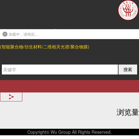
友情链接
东华大学武培怡教授课题组
联系我们
加载中，请稍后...
上海市松江区人民北路2999号
(智能聚合物/仿生材料/二维相关光谱/聚合物膜)
东华大学 松江校区
邮编: 201620
电话:
搜索
邮箱
wupeiyi@dhu.edu.cn
;
shengtongsun@dhu.edu.cn
分享我们
浏览量
Copyright© Wu Group All Rights Reserved.